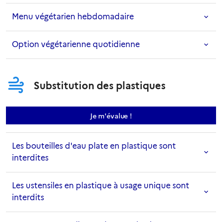
Menu végétarien hebdomadaire
Option végétarienne quotidienne
Substitution des plastiques
sur la mesure Interdiction d
Je m'évalue
!
Les bouteilles d'eau plate en plastique sont
interdites
Les ustensiles en plastique à usage unique sont
interdits