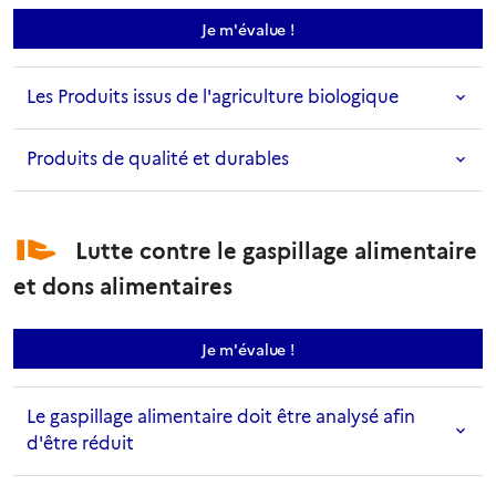
sur la mesure Qualité des pr
Je m'évalue
!
Les Produits issus de l'agriculture biologique
Produits de qualité et durables
Lutte contre le gaspillage alimentaire
et dons alimentaires
sur la mesure Lutte contre l
Je m'évalue
!
Le gaspillage alimentaire doit être analysé afin
d'être réduit