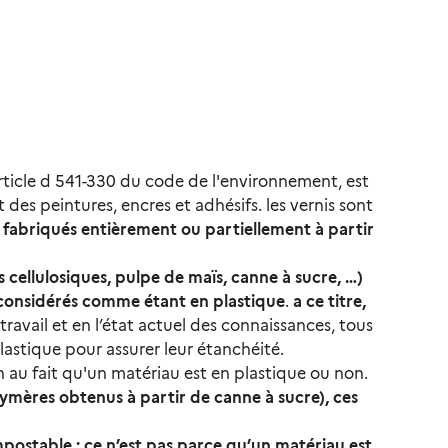
l'article d 541-330 du code de l'environnement, est
es peintures, encres et adhésifs. les vernis sont
 fabriqués entièrement ou partiellement à partir
 cellulosiques, pulpe de maïs, canne à sucre, …)
considérés comme étant en plastique
.
a ce titre,
avail et en l’état actuel des connaissances, tous
astique pour assurer leur étanchéité.
on au fait qu'un matériau est en plastique ou non.
ymères obtenus à partir de canne à sucre), ces
mpostable : ce n’est pas parce qu’un matériau est