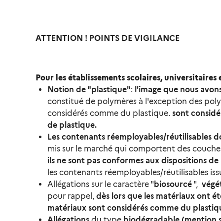
ATTENTION ! POINTS DE VIGILANCE
Pour les établissements scolaires, universitaires
Notion de "plastique"
:
l'image que nous avons
constitué de polymères à l'exception des poly
considérés comme du plastique.
sont considé
de plastique.
Les contenants réemployables/réutilisables don
mis sur le marché qui comportent des couches/
ils ne sont pas conformes aux dispositions de l
les contenants réemployables/réutilisables is
Allégations sur le caractère "
biosourcé
",
végé
pour rappel,
dès lors que les matériaux ont é
matériaux sont considérés comme du plastiq
Allégations
du type
biodégradable (mention sur