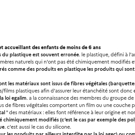
 et accueillant des enfants de moins de 6 ans
 du plastique est souvent erronée
. le plastique, défini à 
mères naturels qui n'ont pas été chimiquement modifiés et d
rés comme des produits en plastique les produits qui sont
t les matériaux sont issus de fibres végétales (barquettes
films plastiques afin d'assurer leur étanchéité sont
donc
a loi egalim
. a la connaissance des membres du groupe de tr
sus de fibres végétales comportent un film ou une couche pl
tal
" des matériaux : elles font référence à leur origine et n
té chimiquement modifiés (c’est le cas par exemple des pol
ue
. c'est aussi le cas du silicone.
 les produits par ailleurs interdite par la loi agec) ou co