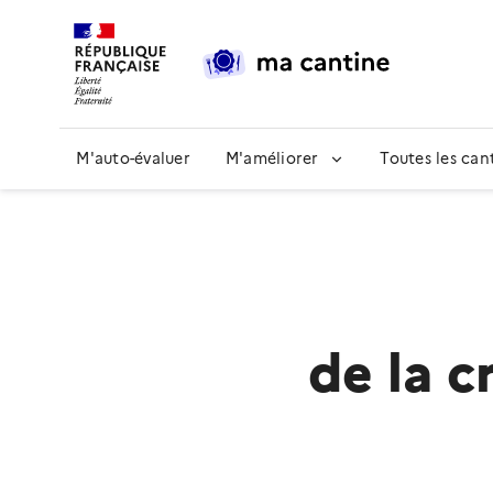
Contenu
Pied de page
M'auto-évaluer
M'améliorer
Toutes les can
de la 